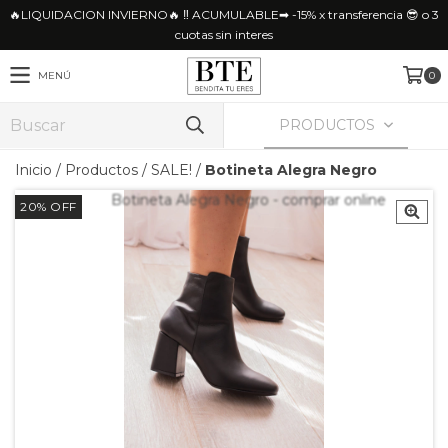
🔥LIQUIDACION INVIERNO🔥 ‼ ACUMULABLE➡ -15% x transferencia 😎 o 3
cuotas sin interes
MENÚ
0
PRODUCTOS
Inicio
/
Productos
/
SALE!
/
Botineta Alegra Negro
20
%
OFF