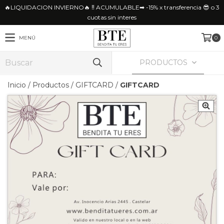
🔥LIQUIDACION INVIERNO🔥 ‼ ACUMULABLE➡ -15% x transferencia 😎 o 3
cuotas sin interes
MENÚ
0
PRODUCTOS
Inicio
/
Productos
/
GIFTCARD
/
GIFTCARD